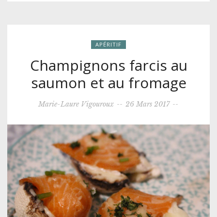
APÉRITIF
Champignons farcis au
saumon et au fromage
Marie-Laure Vigouroux
--
26 Mars 2017
--