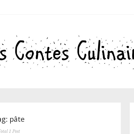
g: pâte
otal 1 Post