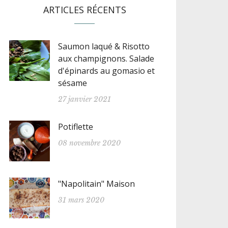
ARTICLES RÉCENTS
Saumon laqué & Risotto
aux champignons. Salade
d'épinards au gomasio et
sésame
27 janvier 2021
Potiflette
08 novembre 2020
"Napolitain" Maison
31 mars 2020