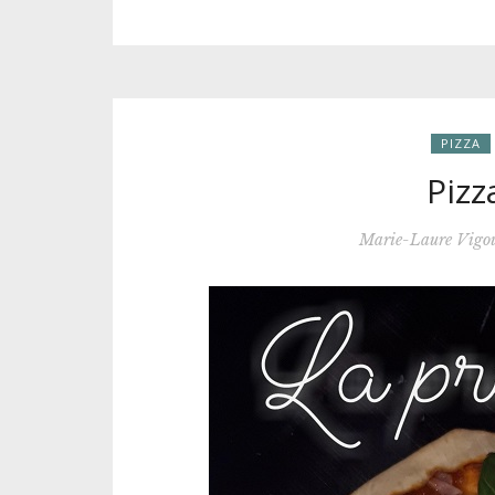
PIZZA
Pizz
Marie-Laure Vigo