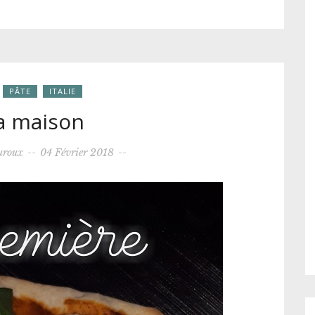
PÂTE
ITALIE
a maison
uroux
--
04 Février 2018
--