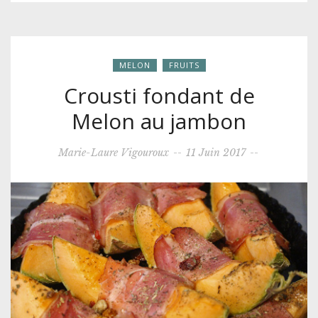
MELON
FRUITS
Crousti fondant de
Melon au jambon
Marie-Laure Vigouroux
--
11 Juin 2017
--