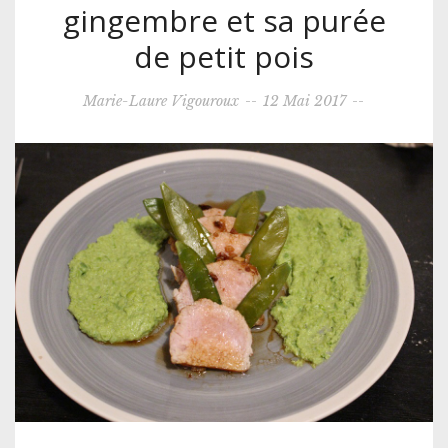
gingembre et sa purée
de petit pois
Marie-Laure Vigouroux
--
12 Mai 2017
--