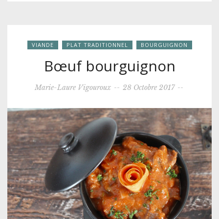
VIANDE
PLAT TRADITIONNEL
BOURGUIGNON
Bœuf bourguignon
Marie-Laure Vigouroux
--
28 Octobre 2017
--