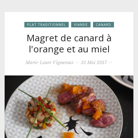
PLAT TRADITIONNEL
VIANDE
CANARD
Magret de canard à
l'orange et au miel
Marie-Laure Vigouroux
--
31 Mai 2017
--