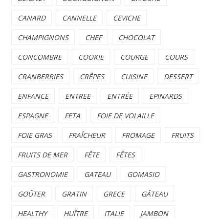
CANARD
CANNELLE
CEVICHE
CHAMPIGNONS
CHEF
CHOCOLAT
CONCOMBRE
COOKIE
COURGE
COURS
CRANBERRIES
CRÊPES
CUISINE
DESSERT
ENFANCE
ENTREE
ENTRÉE
EPINARDS
ESPAGNE
FETA
FOIE DE VOLAILLE
FOIE GRAS
FRAÎCHEUR
FROMAGE
FRUITS
FRUITS DE MER
FÊTE
FÊTES
GASTRONOMIE
GATEAU
GOMASIO
GOÛTER
GRATIN
GRECE
GÂTEAU
HEALTHY
HUÎTRE
ITALIE
JAMBON