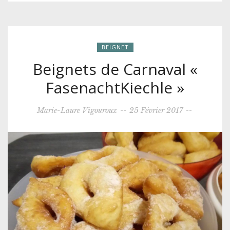
BEIGNET
Beignets de Carnaval «
FasenachtKiechle »
Marie-Laure Vigouroux
--
25 Février 2017
--