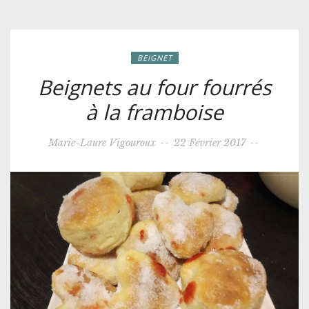
BEIGNET
Beignets au four fourrés
à la framboise
Marie-Laure Vigouroux
--
22 Février 2017
--